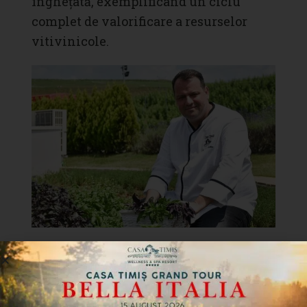
înghețată, exemplificând un ciclu
complet de valorificare a resurselor
vitivinicole.
Ecosistemele acvatice:
Lacuri artificiale și
biodiversitate