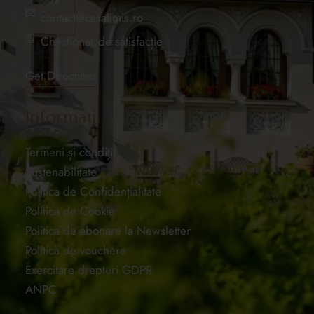
contact@casatimis.ro
Chestionar de satisfacție
Get Directions
Informații
Termeni și condiții
Sustenabilitate
Politica de Confidențialitate
Politica de Cookie
Politica de abonare la Newsletter
Politica de vouchere
Exercitare drepturi GDPR
ANPC