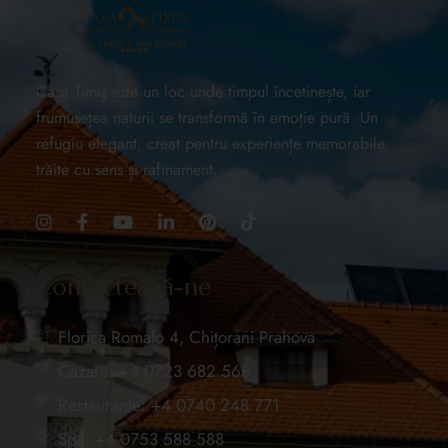
Casa Timiș este un loc unde timpul încetinește, iar
frumusețea naturii se transformă în emoție pură. Un
refugiu elegant, creat pentru experiențe memorabile,
trăite cu sens și rafinament.
Contactează-ne
Florica Romalo 4, Chițorani Prahova
Cazare: +4 0723 682 568
Restaurante: +4 0740 248 771
Spa: +4 0753 588 588