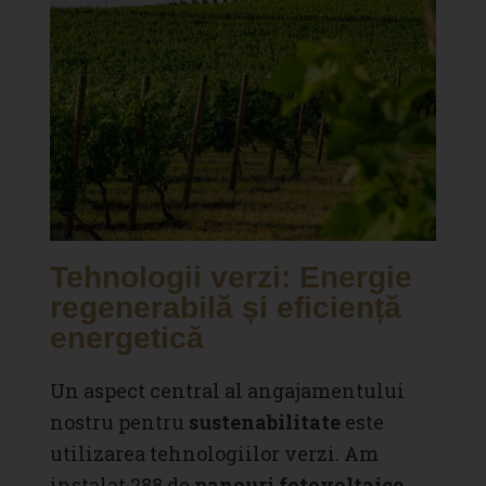
Tehnologii verzi: Energie
regenerabilă și eficiență
energetică
Un aspect central al angajamentului
nostru pentru
sustenabilitate
este
utilizarea tehnologiilor verzi. Am
instalat 288 de
panouri fotovoltaice