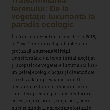
Transformarea
terenului: De la
vegetație luxuriantă la
paradis ecologic
Încă de la începuturile noastre în 2018,
la Casa Timiș am adoptat o abordare
profundă a
sustenabilității
,
transformând un teren inițial neglijat
și acoperit de vegetație luxuriantă într-
un peisaj ecologic bogat și diversificat.
Cu o livadă impresionantă de 11
hectare, găzduind o livadă de pomi
fructiferi precum piersici, nectarini,
cireși, vișini, pruni, caiși, peri, meri,
nuci și migdali, am extins eforturile