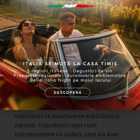
Un alt aspect esențial al abordării
noastre sustenabile este crearea și
întreținerea unor
ecosisteme acvatice
artificiale. Am creat trei lacuri
artificiale pe domeniu, care joacă un rol
crucial în gestionarea resurselor de apă
și contribuie la crearea unui habitat
pentru diverse specii de pești și plante
acvatice.
Fiecare lac este populat cu crapi Koi,
care adaugă vitalitate
ecosistemului
și
contribuie la menținerea echilibrului
natural. Suprafețele apei sunt
înfrumusețate cu nuferi, care nu doar