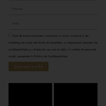
Sunt de acord să primesc comunicări cu scop comercial și de
marketing pe e-mail sub formă de newsletter, cu respectarea clauzelor de
confidențialitate și a drepturilor pe care le dețin, în calitate de persoană
vizată, prezentate în
Politica de Confidențialitate.
Join our world