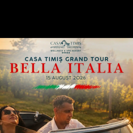
CASA TIMIȘ WELLNESS & SPA RESORT
Bike the Resort
Explorează domeniul Casa Timiș cu bicicletele