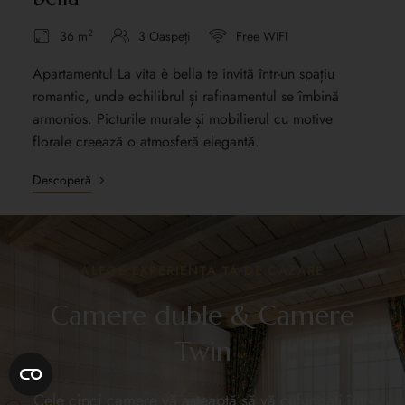
2
36 m
3 Oaspeți
Free WIFI
Apartamentul La vita è bella te invită într-un spațiu
romantic, unde echilibrul și rafinamentul se îmbină
armonios. Picturile murale și mobilierul cu motive
florale creează o atmosferă elegantă.
Descoperă
ALEGE EXPERIENȚA TA DE CAZARE
Camere duble & Camere
Twin
C
ele cinci camere vă așteaptă să vă cufundați într-