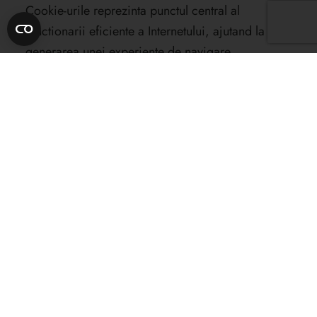
Cookie-urile reprezinta punctul central al
functionarii eficiente a Internetului, ajutand la
generarea unei experiente de navigare
prietenoase si adaptate preferintelor si intereselor
fiecarui utilizator.
Refuzarea sau dezactivarea cookie-urilor poate
face unele site-uri imposibil de folosit.
Refuzarea sau dezactivarea cookie-urilor nu
inseamna ca nu veti mai primi publicitate online,
ci doar ca aceasta nu va mai putea tine cont de
preferintele si interesele dumneavoastra
evidentiate prin comportamentul de navigare.
Exemple de intrebuintari importante ale cookie-