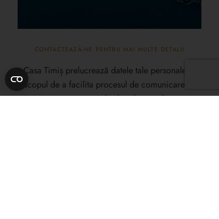
CONTACTEAZĂ-NE PENTRU MAI MULTE DETALII
Casa Timiș prelucrează datele tale personale în
scopul de a facilita procesul de comunicare. În
situația în care ne vei divulga date suplimentare,
altele decât cele strict necesare comunicării cu
Casa Timiș, ne rezervăm dreptul de a le elimina
din bazele noastre de date. Pentru mai multe
detalii în legătură cu prelucrarea datelor
personale, te invităm să consulți
Politica de
Confidențialitate.