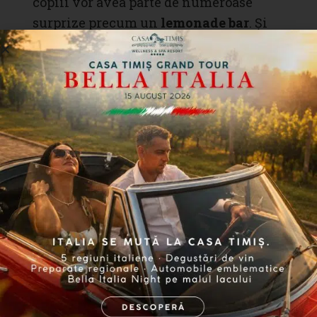
copiii vor avea parte de numeroase
surprize precum un
lemonade bar
. Și
cum vedeta verii și preferata copiilor
este înghețata, aceasta nu poate lipsi de
la evenimentul nostru. Așadar, am
pregătit pentru cei mici , dar și pentru
cei mari, înghețată cu o varietate de
arome, pentru momente răcoritoare de
răsfăț.