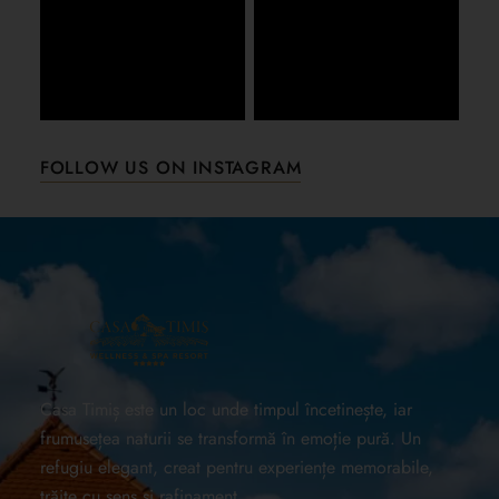
FOLLOW US ON INSTAGRAM
Casa Timiș este un loc unde timpul încetinește, iar
frumusețea naturii se transformă în emoție pură. Un
refugiu elegant, creat pentru experiențe memorabile,
trăite cu sens și rafinament.