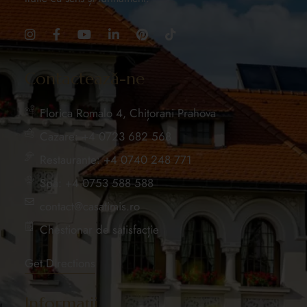
Contactează-ne
Florica Romalo 4, Chițorani Prahova
Cazare: +4 0723 682 568
Restaurante: +4 0740 248 771
Spa: +4 0753 588 588
contact@casatimis.ro
Chestionar de satisfacție
Get Directions
Informații