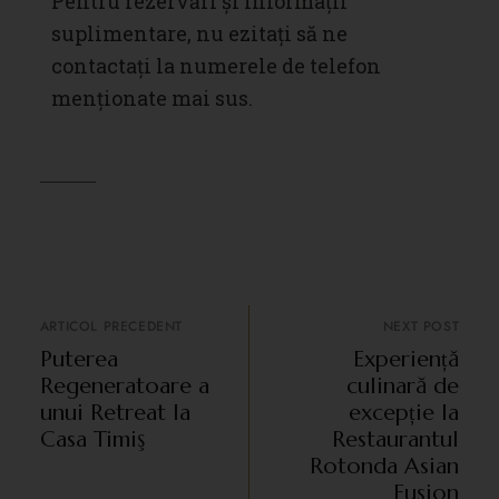
Pentru rezervări și informații
suplimentare
, nu ezitați să ne
contactați la numerele de telefon
menționate mai sus.
ARTICOL PRECEDENT
NEXT POST
Puterea
Experiență
Regeneratoare a
culinară de
unui Retreat la
excepție la
Casa Timiş
Restaurantul
Rotonda Asian
Fusion