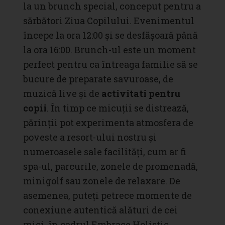
la un brunch special, conceput pentru a
sărbători Ziua Copilului. Evenimentul
începe la ora 12:00 și se desfășoară până
la ora 16:00. Brunch-ul este un moment
perfect pentru ca întreaga familie să se
bucure de preparate savuroase, de
muzică live și de
activitati pentru
copii
. În timp ce micu
ții
se distrează,
părinții pot experimenta atmosfera de
poveste a resort-ului nostru și
numeroasele sale facilități, cum ar fi
spa-ul, parcurile, zonele de promenadă,
minigolf sau zonele de relaxare.
De
asemenea, puteți petrece momente de
conexiune autentică alături de cei
mici, în cadrul Embrace Holistic