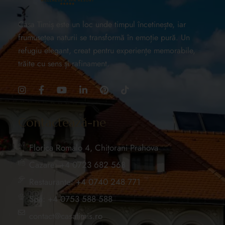
Casa Timiș este un loc unde timpul încetinește, iar
frumusețea naturii se transformă în emoție pură. Un
refugiu elegant, creat pentru experiențe memorabile,
trăite cu sens și rafinament.
Contactează-ne
Florica Romalo 4, Chițorani Prahova
Cazare: +4 0723 682 568
Restaurante: +4 0740 248 771
Spa: +4 0753 588 588
contact@casatimis.ro