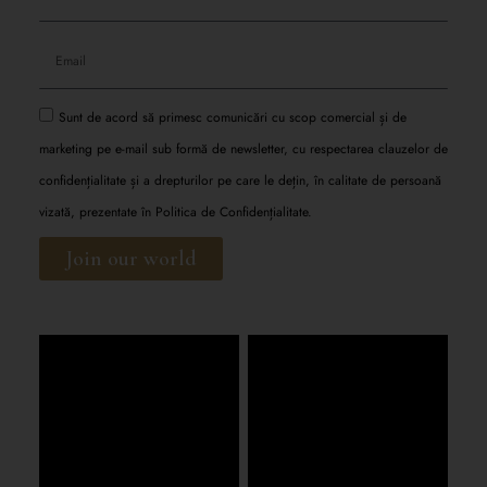
Sunt de acord să primesc comunicări cu scop comercial și de
marketing pe e-mail sub formă de newsletter, cu respectarea clauzelor de
confidențialitate și a drepturilor pe care le dețin, în calitate de persoană
vizată, prezentate în
Politica de Confidențialitate.
Join our world