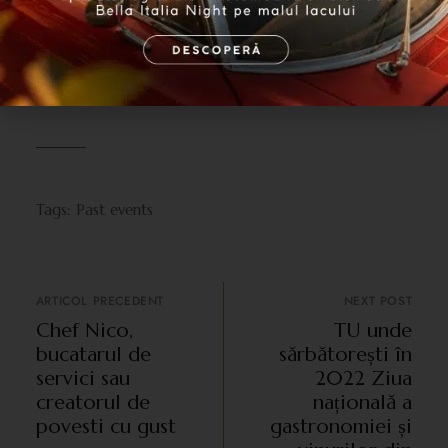
tuturor regulilor pentru
diminuarea riscului de infectare cu
virusul COVID 19
Tags:
Past events
ARTICOL PRECEDENT
NEXT POST
Chef Nico,
TU unde
bucatarul de
sărbătorești în
servici sau
2022 Ziua
creatorul de
națională a
povesti cu gust
gastronomiei și