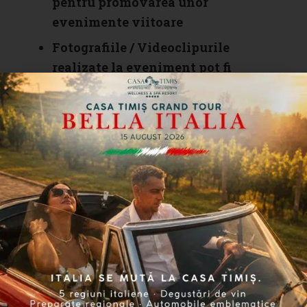
pentru promovarea unor
evenimente viitoare
Fotografiile / Videoclipurile
realizate la eveniment pot fi
utilizate pentru materiale
promoționale, publicații, în articole
și pentru scopuri de publicitate /
marketing
Fotografiile / videoclipurile pot fi
partajate cu mass-media sau presa
locală pentru promovarea
evenimentelor similar organizate
de Casa Timiș
Evenimentul tip GastroXperienta
se desfășoară cu respectarea