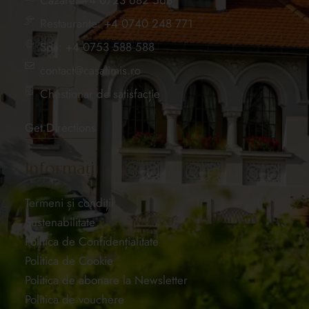
Restaurante: +4 0740 248 771
Spa: +4 0753 588 588
contact@casatimis.ro
Chestionar de satisfacție
Get Directions
Informații
Termeni și condiții
Sustenabilitate
Politica de Confidențialitate
Politica de Cookie
Politica de abonare la Newsletter
Politica de vouchere