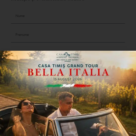
Sunt de acord să primesc comunicări cu scop comercial și de
marketing pe e-mail sub formă de newsletter, cu respectarea clauzelor de
confidențialitate și a drepturilor pe care le dețin, în calitate de persoană
vizată, prezentate în
Politica de Confidențialitate.
Join our world