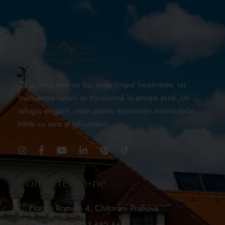
Casa Timiș este un loc unde timpul încetinește, iar
frumusețea naturii se transformă în emoție pură. Un
refugiu elegant, creat pentru experiențe memorabile,
trăite cu sens și rafinament.
Contactează-ne
Florica Romalo 4, Chițorani Prahova
Cazare: +4 0723 682 568