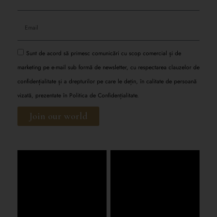
Sunt de acord să primesc comunicări cu scop comercial și de
marketing pe e-mail sub formă de newsletter, cu respectarea clauzelor de
confidențialitate și a drepturilor pe care le dețin, în calitate de persoană
vizată, prezentate în
Politica de Confidențialitate.
Join our world