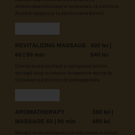
detensionarea blocajelor musculare, la creșterea
fluxului sanguin și la ameliorarea durerii.
Vezi detalii
REVITALIZING MASSAGE
430 lei |
60 | 90 min
540 lei
Este un masaj profund și energizant pentru
întregul corp, cu tehnici terapeutice antice de
stimulare a punctelor de presopunctură.
Vezi detalii
AROMATHERAPY
380 lei |
MASSAGE 60 | 90 min
480 lei
Masajul aromaterapeutic se realizează cu uleiuri