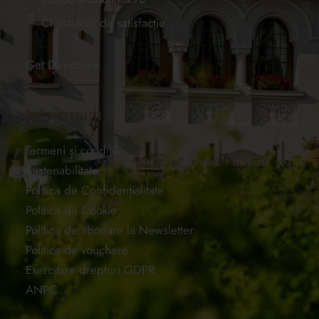
Chestionar de satisfacție
Get Directions
Informații
Termeni și condiții
Sustenabilitate
Politica de Confidențialitate
Politica de Cookie
Politica de abonare la Newsletter
Politica de vouchere
Exercitare drepturi GDPR
ANPC