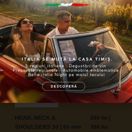
Terapie ce detensionează musculaturii spatelui,
cu puternic efect antistres rol și asupra stării de
bine a întregului organism.
Vezi detalii
FOOT REFLEXOLOGY 30 |
260 lei |
60 min
380 lei
Reflexologia este un tip de masaj care presupune
aplicarea de presiune asupra punctelor
reflexogene din tălpi., stimulând procesele
naturale de autovindecare.
Vezi detalii
HEAD, NECK &
260 lei |
SHOULDERS 30 | 60 min
380 lei