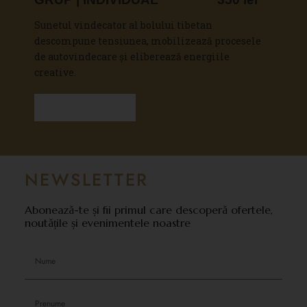
Sunetul vindecator al bolului tibetan
descompune tensiunea, mobilizează procesele
de autovindecare și eliberează energiile
creative.
Vezi detalii
NEWSLETTER
Abonează-te și fii primul care descoperă ofertele,
noutățile și evenimentele noastre