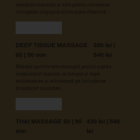
esențiale naturale și este pentru relaxarea
întregului corp prin stilmulare olfactivă.
Vezi detalii
DEEP TISSUE MASSAGE
380 lei |
60 | 90 min
540 lei
Masajul sportiv este conceput pentru a ajuta
organismul înainte, în timpul și după
antrenamen și actionează pe întinderea
mușchilor încordați.
Vezi detalii
THAI MASSAGE 60 | 90
430 lei | 540
min
lei