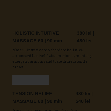
HOLISTIC INTUITIVE
380 lei |
MASSAGE 60 | 90 min
480 lei
Masajul intuitiv are o abordare holistică,
acționează la nivel fizic, emoţional, mental și
energetic armonizând toate dimensiunile
ființei.
Vezi detalii
TENSION RELIEF
430 lei |
MASSAGE 60 | 90 min
540 lei
Masajul cu presiune profundă ajută la