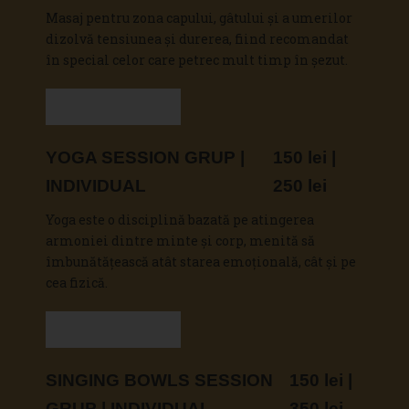
Masaj pentru zona capului, gâtului și a umerilor
dizolvă tensiunea și durerea, fiind recomandat
în special celor care petrec mult timp în șezut.
Vezi detalii
YOGA SESSION GRUP |
150 lei |
INDIVIDUAL
250 lei
Yoga este o disciplină bazată pe atingerea
armoniei dintre minte și corp, menită să
îmbunătățească atât starea emoțională, cât și pe
cea fizică.
Vezi detalii
SINGING BOWLS SESSION
150 lei |
GRUP | INDIVIDUAL
350 lei