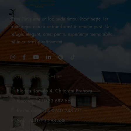
Casa Timiș este un loc unde timpul încetinește, iar
frumusețea naturii se transformă în emoție pură. Un
refugiu elegant, creat pentru experiențe memorabile,
trăite cu sens și rafinament.
Contactează-ne
Florica Romalo 4, Chițorani Prahova
Cazare: +4 0723 682 568
Restaurante: +4 0740 248 771
Spa: +4 0753 588 588
contact@casatimis.ro