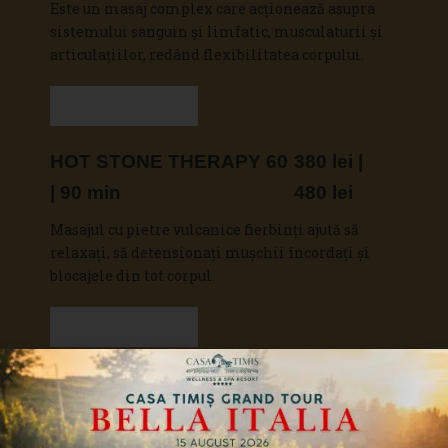
Este un masaj complex care acționează asupra
sistemului sanguin și limfatic, musculaturii și
articulațiilor, redând flexibilitatea corpului.
Vezi detalii
HOT STONE THERAPY 60
380 lei |
| 90 min
480 lei
Masajul cu pietre vulcanice fierbinți ajută să
relaxați, să detensionați mușchii încordați și
blocajele din tot corpul.
Vezi detalii
BACK MASSAGE 30 | 60
260 lei | 380
min
lei