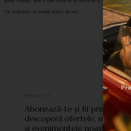
găsiți imediat, este o idee bună să vă verificați și folderul de sp
Vă mulțumim că sunteți alături de noi!
NEWSLETTER
Abonează-te și fii primul car
descoperă ofertele, noutățile
și evenimentele noastre