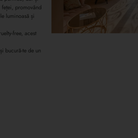
și feței, promovând
ele luminoasă și
uelty-free, acest
și bucură-te de un