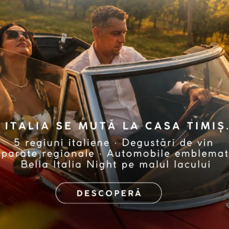
am.
e
Sunt de acord să primesc comunicări cu sc
formă de newsletter, cu respectarea clauzelor d
dețin, în calitate de persoană vizată, prezent