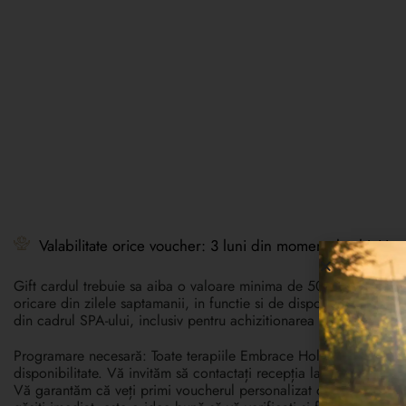
Valabilitate orice voucher: 3 luni din momentul achizitiona
Gift cardul trebuie sa aiba o valoare minima de 500 lei. Se poate
oricare din zilele saptamanii, in functie si de disponibilitatea E
din cadrul SPA-ului, inclusiv pentru achizitionarea de produse di
Programare necesară: Toate terapiile Embrace Holistic Healing S
disponibilitate. Vă invităm să contactați recepția la numărul de
Vă garantăm că veți primi voucherul personalizat direct în căsuț