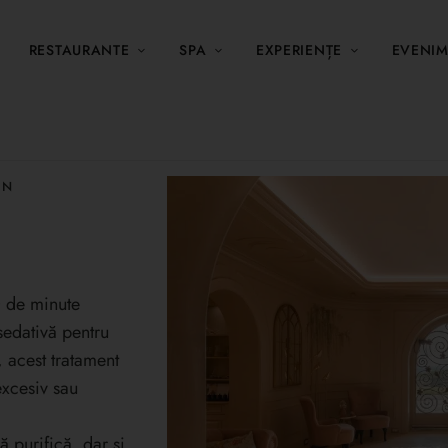
RESTAURANTE
SPA
EXPERIENȚE
EVENI
IN
0 de minute
sedativă pentru
, acest tratament
excesiv sau
 purifică, dar și