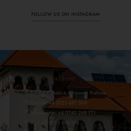
FOLLOW US ON INSTAGRAM
Contactează-ne
Florica Romalo 4, Chițorani Prahova
Cazare: +4 0723 682 568
Restaurante: +4 0740 248 771
Spa: +4 0753 588 588