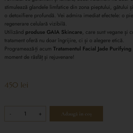
stimulează glandele limfatice din zona pieptului, gâtului 
o detoxifiere profundă. Vei admira imediat efectele: o pi
regenerare celulară vizibilă.
Utilizând
produse GAIA Skincare
, care sunt vegane și cr
tratament oferă nu doar îngrijire, ci și o alegere etică.
Programează-ți acum
Tratamentul Facial
Jade Purifying
moment de răsfăț și rejuvenare!
450
lei
Adaugă în coș