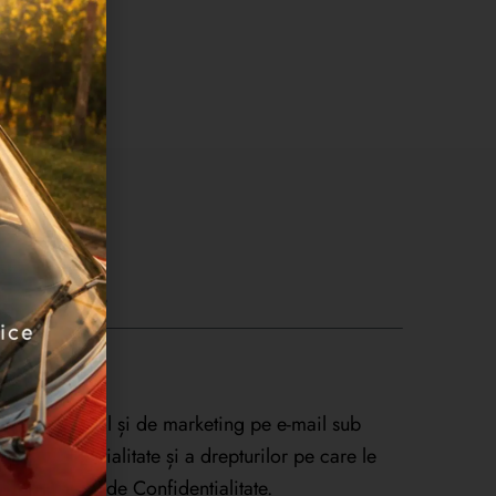
op comercial și de marketing pe e-mail sub
e confidențialitate și a drepturilor pe care le
ate în
Politica de Confidențialitate.