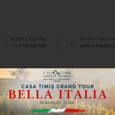
REZERVĂ TELEFONIC
REZERVĂ PRIN E-MA
+40 753 588 588
embracespa@cas
rii
 folosi independent de alte servicii din cadrul Resort Casa Timis s
mbrace Holistic Healing SPA! Gift cardul poate fi folosit pentru oric
n sectiunea de retail.
pa se realizează exclusiv pe bază de programare, în funcție de
 telefon +40 753 588 588 pentru stabilirea unei programări.
a dvs. de e-mail până la 24 de ore de la confirmarea plății. Dacă n