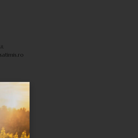
IL
atimis.ro
i in
e serviciu
u îl