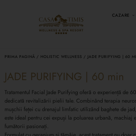
CAZARE
PRIMA PAGINĂ
/
HOLISTIC WELLNESS
/ JADE PURIFYING | 60 M
JADE PURIFYING | 60 min
Tratamentul Facial Jade Purifying oferă o experiență de 6
dedicată revitalizării pielii tale. Combinând terapia neuro
mușchii feței cu drenajul limfatic utilizând baghete de jad
este ideal pentru cei expuși la poluarea urbană, machiaj 
fumătorii pasionați.
Formulat cu geranium și tămâie, acest tratament nu doar că