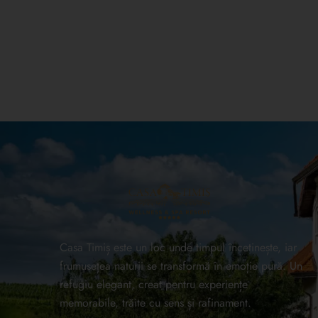
Casa Timiș este un loc unde timpul încetinește, iar
frumusețea naturii se transformă în emoție pură. Un
refugiu elegant, creat pentru experiențe
memorabile, trăite cu sens și rafinament.