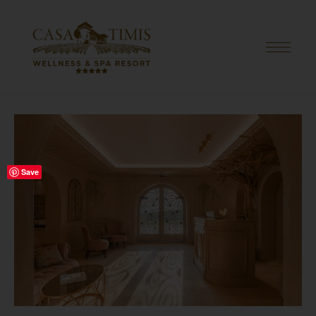
PRIMA PAGINĂ
/
HOLISTIC WELLNESS
/ INDIAN HEAD MASSAGE | 30 MIN
Save