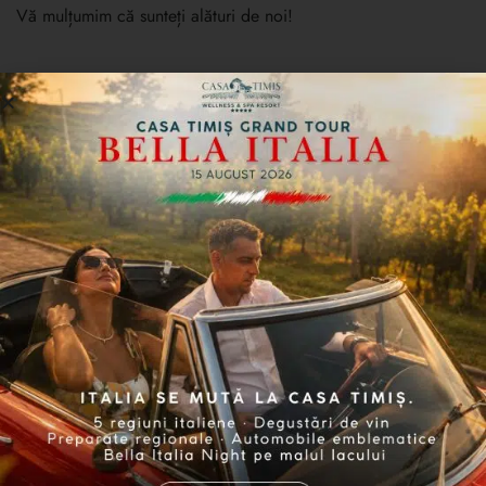
Vă mulțumim că sunteți alături de noi!
NEWSLETTER
Abonează-te și fii primul care descoperă ofertele,
noutățile și evenimentele noastre
Sunt de acord să primesc comunicări cu scop comercial și de