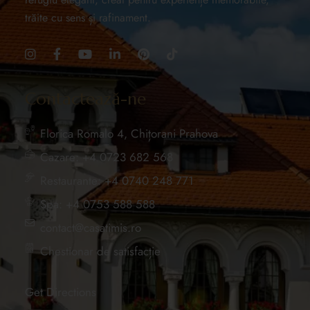
trăite cu sens și rafinament.
Contactează-ne
Florica Romalo 4, Chițorani Prahova
Cazare: +4 0723 682 568
Restaurante: +4 0740 248 771
Spa: +4 0753 588 588
contact@casatimis.ro
Chestionar de satisfacție
Get Directions