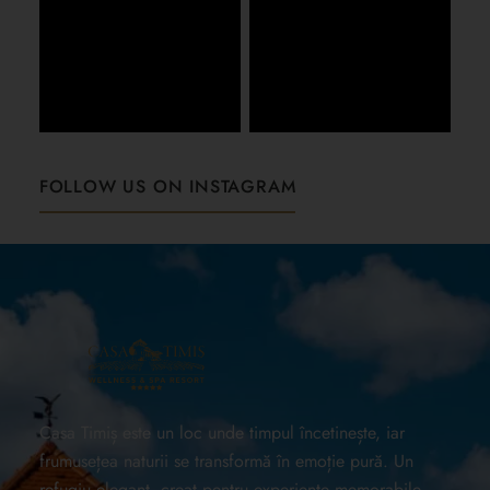
FOLLOW US ON INSTAGRAM
Casa Timiș este un loc unde timpul încetinește, iar
frumusețea naturii se transformă în emoție pură. Un
refugiu elegant, creat pentru experiențe memorabile,