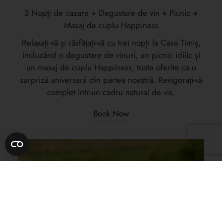
3 Nopți de cazare + Degustare de vin + Picnic +
Masaj de cuplu Happiness
Relaxați-vă și răsfățați-vă cu trei nopți la Casa Timiș,
incluzând o degustare de vinuri, un picnic idilic și
un masaj de cuplu Happiness, toate oferite ca o
surpriză aniversară din partea noastră. Revigorați-vă
complet într-un cadru natural de vis.
Book Now