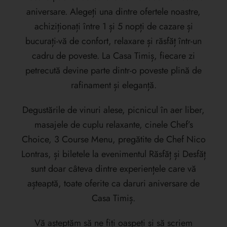
aniversare. Alegeți una dintre ofertele noastre,
achiziționați între 1 și 5 nopți de cazare și
bucurați-vă de confort, relaxare și răsfăț într-un
cadru de poveste. La Casa Timiș, fiecare zi
petrecută devine parte dintr-o poveste plină de
rafinament și eleganță.
Degustările de vinuri alese, picnicul în aer liber,
masajele de cuplu relaxante, cinele Chef’s
Choice, 3 Course Menu, pregătite de Chef Nico
Lontras, și biletele la evenimentul Răsfăț și Desfăț
sunt doar câteva dintre experiențele care vă
așteaptă, toate oferite ca daruri aniversare de
Casa Timiș.
Vă așteptăm să ne fiți oaspeți și să scriem