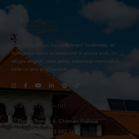
Casa Timiș este un loc unde timpul încetinește, iar
frumusețea naturii se transformă în emoție pură. Un
refugiu elegant, creat pentru experiențe memorabile,
trăite cu sens și rafinament.
Contactează-ne
Florica Romalo 4, Chițorani Prahova
Cazare: +4 0723 682 568