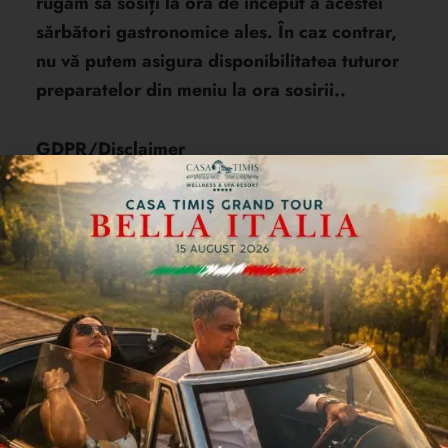
rugăm să sosiți la ora de început a acestei
sărbători gastronomice ales. În caz contrar,
nu vă putem asigura disponibilitatea tuturor
preparatelor din meniu la ora sosirii..
GDPR/Disclaimer
Prin participarea la eveniment persoanele iau
la cunoștință că:
Casa Timiș pot folosi fotografiile /
videoclipurile realizate la eveniment pe
site-ul web și pe rețelele sociale, inclusiv
YouTubeCasa Timiș pot folosi fotografiile
/ videoclipurile offline pentru
promovarea unor evenimente viitoare