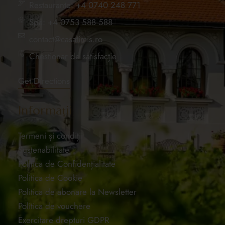
Restaurante: +4 0740 248 771
Spa: +4 0753 588 588
contact@casatimis.ro
Chestionar de satisfacție
Get Directions
Informații
Termeni și condiții
Sustenabilitate
Politica de Confidențialitate
Politica de Cookie
Politica de abonare la Newsletter
Politica de vouchere
Exercitare drepturi GDPR