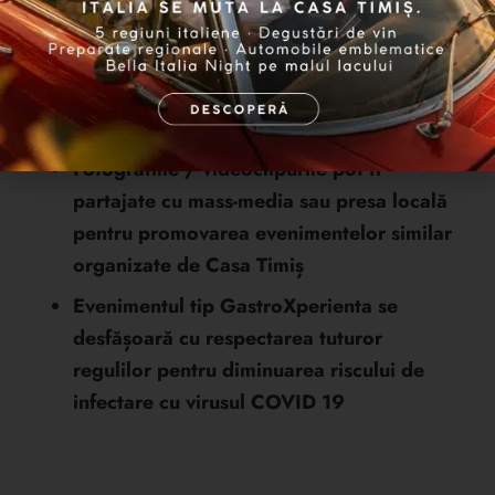
Fotografiile / Videoclipurile realizate la
eveniment pot fi utilizate pentru
materiale promoționale, publicații, în
articole și pentru scopuri de publicitate /
marketing
Fotografiile / videoclipurile pot fi
partajate cu mass-media sau presa locală
pentru promovarea evenimentelor similar
organizate de Casa Timiș
Evenimentul tip GastroXperienta se
desfășoară cu respectarea tuturor
regulilor pentru diminuarea riscului de
infectare cu virusul COVID 19