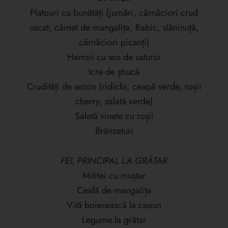
Platouri cu bunătăți (jumări, cârnăciori crud
uscat, cârnat de mangalița, Babic, slăninuță,
cârnăciori picanți)
Hamsii cu sos de usturoi
Icre de știucă
Crudități de sezon (ridichi, ceapă verde, roșii
cherry, salată verde)
Salată vinete cu roșii
Brânzeturi
FEL PRINCIPAL LA GRĂTAR
Mititei cu muștar
Ceafă de mangalița
Vită boierească la ceaun
Legume la grătar