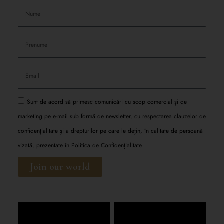
Sunt de acord să primesc comunicări cu scop comercial și de
marketing pe e-mail sub formă de newsletter, cu respectarea clauzelor de
confidențialitate și a drepturilor pe care le dețin, în calitate de persoană
vizată, prezentate în
Politica de Confidențialitate.
Join our world