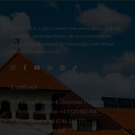
Casa Timiș is a place where time slows down, and the
beauty of nature transforms into pure emotion. An
elegant retreat, created for meaningful and refined
memorable experiences.
Contact
Florica Romalo 4, Chițorani Prahova
Accommodation: +4 0723 682 568
Restaurants: +4 0740 248 771
Spa: +4 0753 588 588