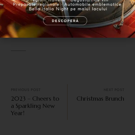
se desfășoară cu respectarea
tuturor regulilor pentru
diminuarea riscului de infectare cu
virusul COVID 19
PREVIOUS POST
NEXT POST
2023 – Cheers to
Christmas Brunch
a Sparkling New
Year!