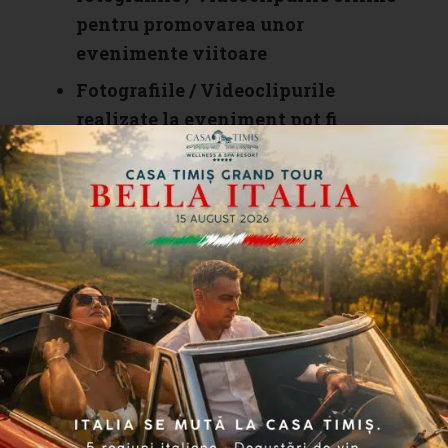
pentru promovarea unor
evenimente viitoare
Fotografiile / Videoclipurile
realizate la eveniment pot fi
utilizate pentru materiale
promoționale, publicații, în articole
și pentru scopuri de publicitate /
marketing
Fotografiile / videoclipurile pot fi
partajate cu mass-media sau presa
locală pentru promovarea
evenimentelor similar organizate
de Casa Timiș
Evenimentul tip GastroXperienta