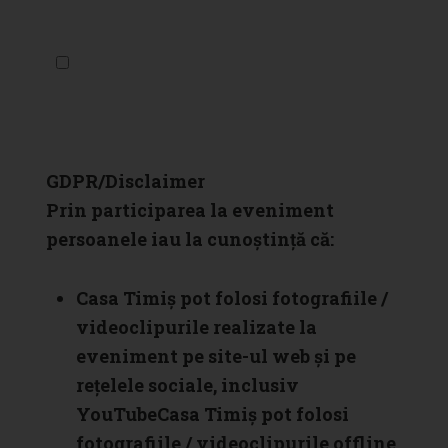
Sunt de acord să fiu contactat prin
email pentru a primi noutăți și informații
Book your experience
GDPR/Disclaimer
Prin participarea la eveniment
persoanele iau la cunoștință că:
Casa Timiș pot folosi fotografiile /
videoclipurile realizate la
eveniment pe site-ul web și pe
rețelele sociale, inclusiv
YouTubeCasa Timiș pot folosi
fotografiile / videoclipurile offline