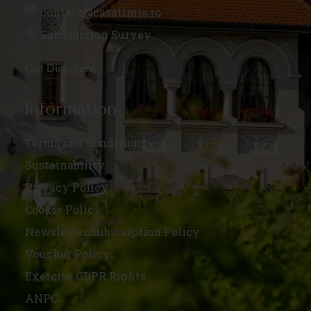
contact@casatimis.ro
Satisfaction Survey
Get Directions
Information
Terms and Conditions
Sustainability
Privacy Policy
Cookie Policy
Newsletter Subscription Policy
Voucher Policy
Exercise GDPR Rights
ANPC