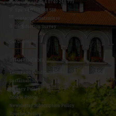
Restaurants: +4 0740 248 771
Spa: +4 0753 588 588
contact@casatimis.ro
Satisfaction Survey
Get Directions
Information
Terms and Conditions
Sustainability
Privacy Policy
Cookie Policy
Newsletter Subscription Policy
Voucher Policy