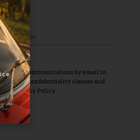
marketing communications by email in
e with the confidentiality clauses and
in the
Privacy Policy.