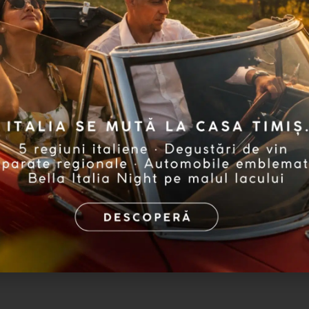
I agree to receive commercial and 
the form of newsletters, in complianc
my rights as a data subject, as set out 
Join our world