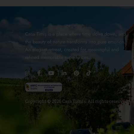
Casa Timiș is a place where time slows down, and
the beauty of nature transforms into pure emotion.
An elegant retreat, created for meaningful and
refined memorable experiences.
Copyright © 2026 Casa Timiș. All rights reserved.