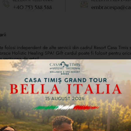
+40 753 588 588
embracespa@cas
rii
 folosi independent de alte servicii din cadrul Resort Casa Timis s
mbrace Holistic Healing SPA! Gift cardul poate fi folosit pentru oric
n sectiunea de retail.
pa se realizează exclusiv pe bază de programare, în funcție de
 telefon +40 753 588 588 pentru stabilirea unei programări.
a dvs. de e-mail până la 24 de ore de la confirmarea plății. Dacă n
am.