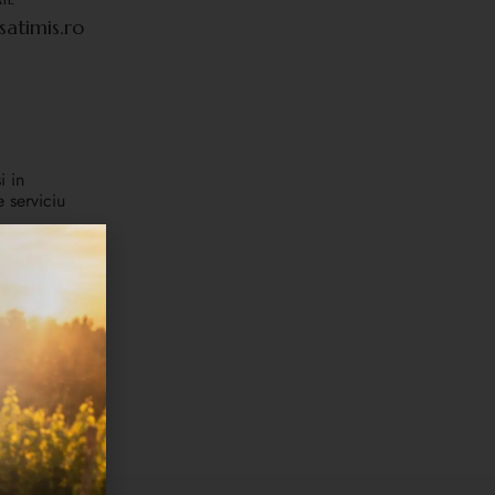
atimis.ro
i in
e serviciu
u îl