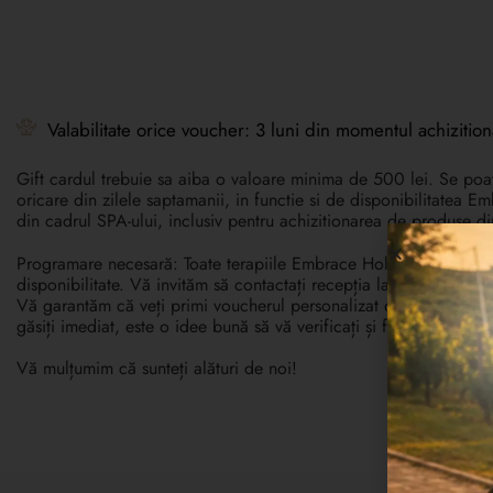
Valabilitate orice voucher: 3 luni din momentul achizitiona
Gift cardul trebuie sa aiba o valoare minima de 500 lei. Se poate
oricare din zilele saptamanii, in functie si de disponibilitatea E
din cadrul SPA-ului, inclusiv pentru achizitionarea de produse di
Programare necesară: Toate terapiile Embrace Holistic Healing S
disponibilitate. Vă invităm să contactați recepția la numărul de
Vă garantăm că veți primi voucherul personalizat direct în căsuț
găsiți imediat, este o idee bună să vă verificați și folderul de sp
Vă mulțumim că sunteți alături de noi!